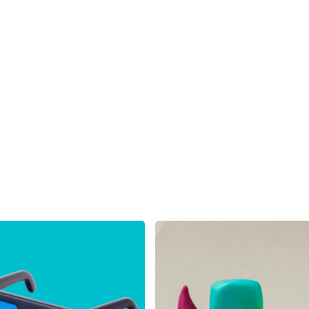
et
sfghsfh